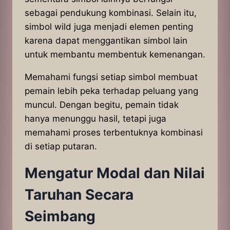
sebagai pendukung kombinasi. Selain itu,
simbol wild juga menjadi elemen penting
karena dapat menggantikan simbol lain
untuk membantu membentuk kemenangan.
Memahami fungsi setiap simbol membuat
pemain lebih peka terhadap peluang yang
muncul. Dengan begitu, pemain tidak
hanya menunggu hasil, tetapi juga
memahami proses terbentuknya kombinasi
di setiap putaran.
Mengatur Modal dan Nilai
Taruhan Secara
Seimbang