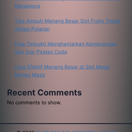
Megaways
Tips Ampuh Menang Besar Slot Fruity Treats
Setiap Putaran
Pola Terbukti Menghantarkan Kemenangan
Slot Star Pirates Code
Cara Efektif Menang Besar di Slot Magic
Money Maze
Recent Comments
No comments to show.