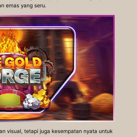
an emas yang seru.
n visual, tetapi juga kesempatan nyata untuk