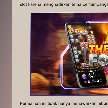
slot karena menghadirkan tema pertambang
Permainan ini tidak hanya menawarkan hibura