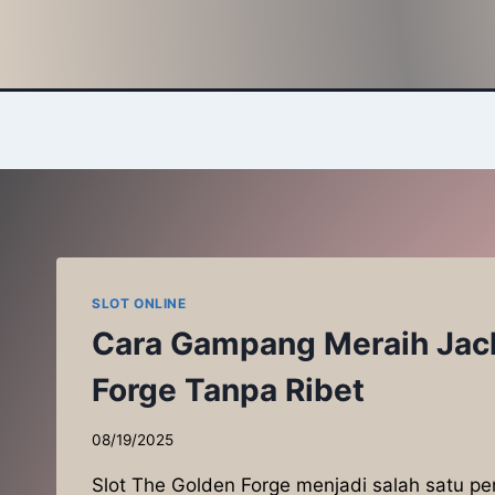
Skip
to
content
SLOT ONLINE
Cara Gampang Meraih Jack
Forge Tanpa Ribet
08/19/2025
Slot The Golden Forge menjadi salah satu pe