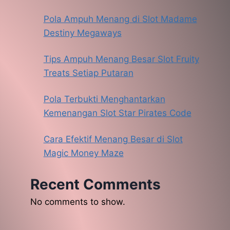
Pola Ampuh Menang di Slot Madame
Destiny Megaways
Tips Ampuh Menang Besar Slot Fruity
Treats Setiap Putaran
Pola Terbukti Menghantarkan
Kemenangan Slot Star Pirates Code
Cara Efektif Menang Besar di Slot
Magic Money Maze
Recent Comments
No comments to show.