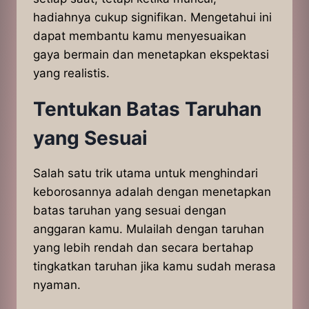
hadiahnya cukup signifikan. Mengetahui ini
dapat membantu kamu menyesuaikan
gaya bermain dan menetapkan ekspektasi
yang realistis.
Tentukan Batas Taruhan
yang Sesuai
Salah satu trik utama untuk menghindari
keborosannya adalah dengan menetapkan
batas taruhan yang sesuai dengan
anggaran kamu. Mulailah dengan taruhan
yang lebih rendah dan secara bertahap
tingkatkan taruhan jika kamu sudah merasa
nyaman.