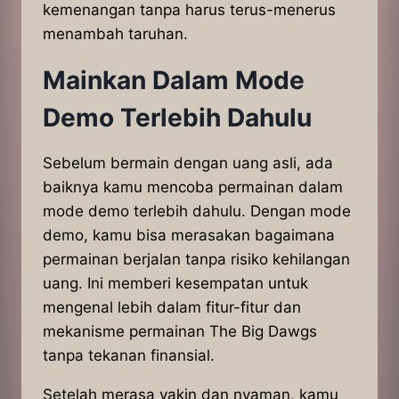
kemenangan tanpa harus terus-menerus
menambah taruhan.
Mainkan Dalam Mode
Demo Terlebih Dahulu
Sebelum bermain dengan uang asli, ada
baiknya kamu mencoba permainan dalam
mode demo terlebih dahulu. Dengan mode
demo, kamu bisa merasakan bagaimana
permainan berjalan tanpa risiko kehilangan
uang. Ini memberi kesempatan untuk
mengenal lebih dalam fitur-fitur dan
mekanisme permainan The Big Dawgs
tanpa tekanan finansial.
Setelah merasa yakin dan nyaman, kamu