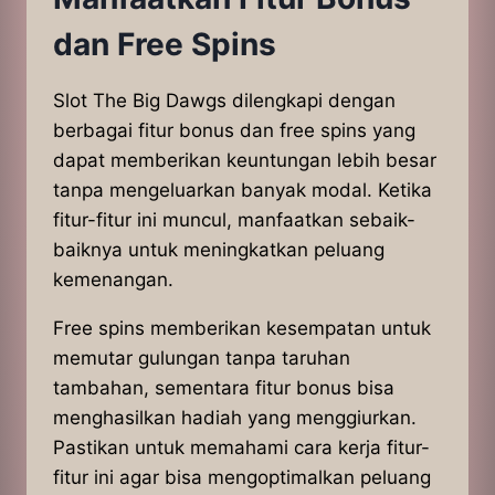
dan Free Spins
Slot The Big Dawgs dilengkapi dengan
berbagai fitur bonus dan free spins yang
dapat memberikan keuntungan lebih besar
tanpa mengeluarkan banyak modal. Ketika
fitur-fitur ini muncul, manfaatkan sebaik-
baiknya untuk meningkatkan peluang
kemenangan.
Free spins memberikan kesempatan untuk
memutar gulungan tanpa taruhan
tambahan, sementara fitur bonus bisa
menghasilkan hadiah yang menggiurkan.
Pastikan untuk memahami cara kerja fitur-
fitur ini agar bisa mengoptimalkan peluang