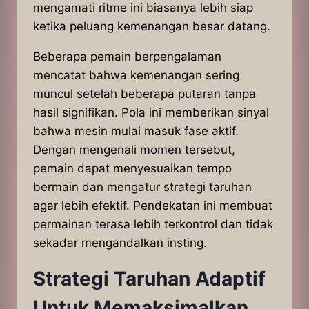
mengamati ritme ini biasanya lebih siap
ketika peluang kemenangan besar datang.
Beberapa pemain berpengalaman
mencatat bahwa kemenangan sering
muncul setelah beberapa putaran tanpa
hasil signifikan. Pola ini memberikan sinyal
bahwa mesin mulai masuk fase aktif.
Dengan mengenali momen tersebut,
pemain dapat menyesuaikan tempo
bermain dan mengatur strategi taruhan
agar lebih efektif. Pendekatan ini membuat
permainan terasa lebih terkontrol dan tidak
sekadar mengandalkan insting.
Strategi Taruhan Adaptif
Untuk Memaksimalkan