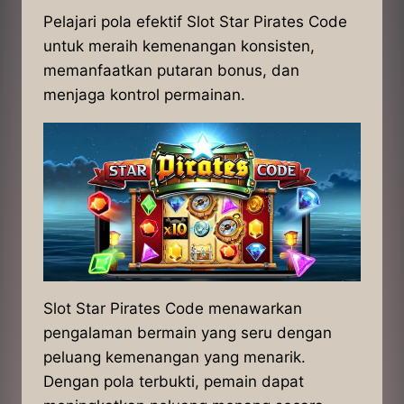
Pelajari pola efektif Slot Star Pirates Code
untuk meraih kemenangan konsisten,
memanfaatkan putaran bonus, dan
menjaga kontrol permainan.
Slot Star Pirates Code menawarkan
pengalaman bermain yang seru dengan
peluang kemenangan yang menarik.
Dengan pola terbukti, pemain dapat