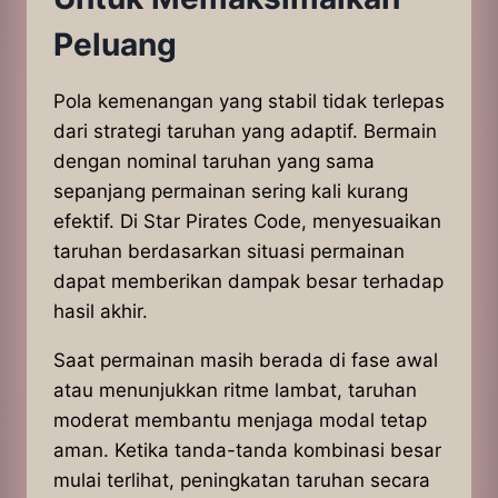
Peluang
Pola kemenangan yang stabil tidak terlepas
dari strategi taruhan yang adaptif. Bermain
dengan nominal taruhan yang sama
sepanjang permainan sering kali kurang
efektif. Di Star Pirates Code, menyesuaikan
taruhan berdasarkan situasi permainan
dapat memberikan dampak besar terhadap
hasil akhir.
Saat permainan masih berada di fase awal
atau menunjukkan ritme lambat, taruhan
moderat membantu menjaga modal tetap
aman. Ketika tanda-tanda kombinasi besar
mulai terlihat, peningkatan taruhan secara