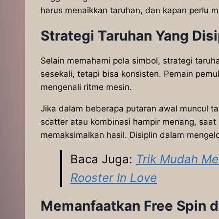
harus menaikkan taruhan, dan kapan perlu
Strategi Taruhan Yang Disi
Selain memahami pola simbol, strategi taru
sesekali, tetapi bisa konsisten. Pemain pem
mengenali ritme mesin.
Jika dalam beberapa putaran awal muncul tan
scatter atau kombinasi hampir menang, saat 
memaksimalkan hasil. Disiplin dalam mengelol
Baca Juga:
Trik Mudah Me
Rooster In Love
Memanfaatkan Free Spin d