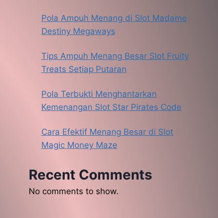
Pola Ampuh Menang di Slot Madame
Destiny Megaways
Tips Ampuh Menang Besar Slot Fruity
Treats Setiap Putaran
Pola Terbukti Menghantarkan
Kemenangan Slot Star Pirates Code
Cara Efektif Menang Besar di Slot
Magic Money Maze
Recent Comments
No comments to show.