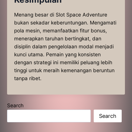
Menang besar di Slot Space Adventure
bukan sekadar keberuntungan. Mengamati
pola mesin, memanfaatkan fitur bonus,
menerapkan taruhan bertingkat, dan
disiplin dalam pengelolaan modal menjadi
kunci utama. Pemain yang konsisten
dengan strategi ini memiliki peluang lebih
tinggi untuk meraih kemenangan beruntun
tanpa ribet.
Search
Search