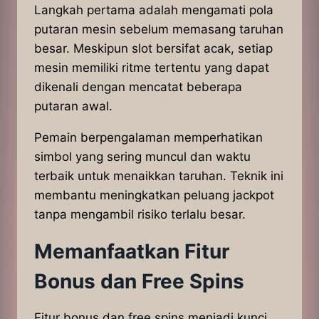
Langkah pertama adalah mengamati pola
putaran mesin sebelum memasang taruhan
besar. Meskipun slot bersifat acak, setiap
mesin memiliki ritme tertentu yang dapat
dikenali dengan mencatat beberapa
putaran awal.
Pemain berpengalaman memperhatikan
simbol yang sering muncul dan waktu
terbaik untuk menaikkan taruhan. Teknik ini
membantu meningkatkan peluang jackpot
tanpa mengambil risiko terlalu besar.
Memanfaatkan Fitur
Bonus dan Free Spins
Fitur bonus dan free spins menjadi kunci