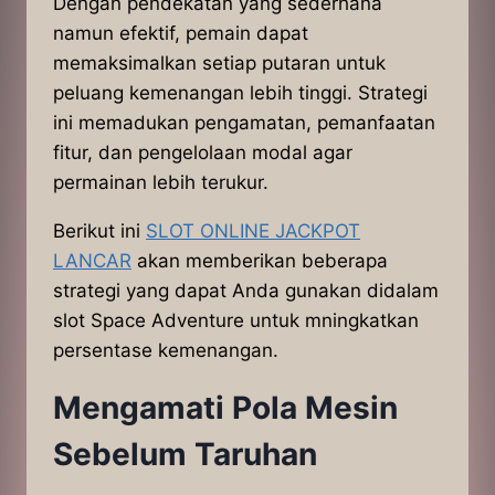
Dengan pendekatan yang sederhana
namun efektif, pemain dapat
memaksimalkan setiap putaran untuk
peluang kemenangan lebih tinggi. Strategi
ini memadukan pengamatan, pemanfaatan
fitur, dan pengelolaan modal agar
permainan lebih terukur.
Berikut ini
SLOT ONLINE JACKPOT
LANCAR
akan memberikan beberapa
strategi yang dapat Anda gunakan didalam
slot Space Adventure untuk mningkatkan
persentase kemenangan.
Mengamati Pola Mesin
Sebelum Taruhan