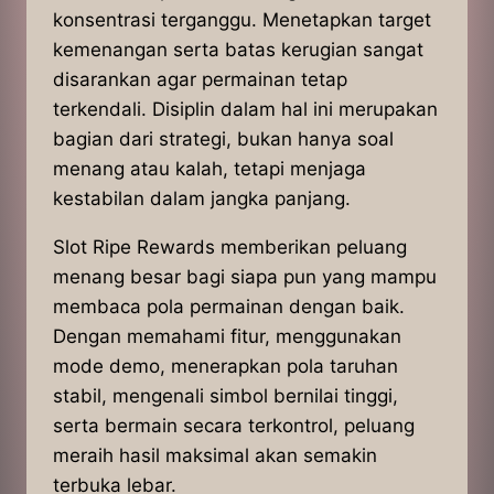
konsentrasi terganggu. Menetapkan target
kemenangan serta batas kerugian sangat
disarankan agar permainan tetap
terkendali. Disiplin dalam hal ini merupakan
bagian dari strategi, bukan hanya soal
menang atau kalah, tetapi menjaga
kestabilan dalam jangka panjang.
Slot Ripe Rewards memberikan peluang
menang besar bagi siapa pun yang mampu
membaca pola permainan dengan baik.
Dengan memahami fitur, menggunakan
mode demo, menerapkan pola taruhan
stabil, mengenali simbol bernilai tinggi,
serta bermain secara terkontrol, peluang
meraih hasil maksimal akan semakin
terbuka lebar.