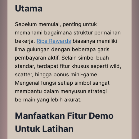
Utama
Sebelum memulai, penting untuk
memahami bagaimana struktur permainan
bekerja.
Ripe Rewards
biasanya memiliki
lima gulungan dengan beberapa garis
pembayaran aktif. Selain simbol buah
standar, terdapat fitur khusus seperti wild,
scatter, hingga bonus mini-game.
Mengenal fungsi setiap simbol sangat
membantu dalam menyusun strategi
bermain yang lebih akurat.
Manfaatkan Fitur Demo
Untuk Latihan