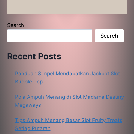
Search
Search
Recent Posts
Panduan Simpel Mendapatkan Jackpot Slot
Bubble Pop
Pola Ampuh Menang di Slot Madame Destiny
Megaways
Tips Ampuh Menang Besar Slot Fruity Treats
Setiap Putaran