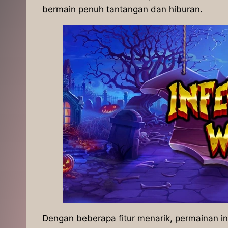
bermain penuh tantangan dan hiburan.
Dengan beberapa fitur menarik, permainan 