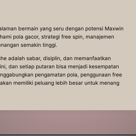
alaman bermain yang seru dengan potensi Maxwin
mi pola gacor, strategi free spin, manajemen
enangan semakin tinggi.
he adalah sabar, disiplin, dan memanfaatkan
 ini, dan setiap putaran bisa menjadi kesempatan
enggabungkan pengamatan pola, penggunaan free
 akan memiliki peluang lebih besar untuk menang