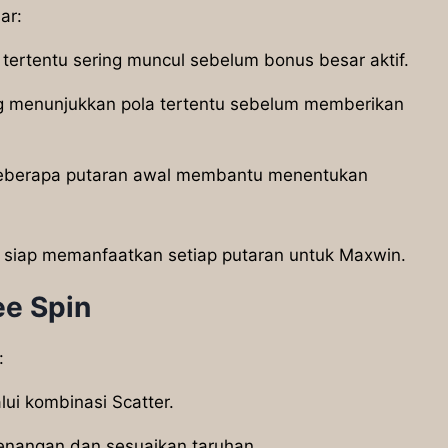
ar:
l tertentu sering muncul sebelum bonus besar aktif.
g menunjukkan pola tertentu sebelum memberikan
 beberapa putaran awal membantu menentukan
h siap memanfaatkan setiap putaran untuk Maxwin.
ee Spin
:
ui kombinasi Scatter.
enangan dan sesuaikan taruhan.