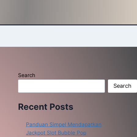
Search
Search
Recent Posts
Panduan Simpel Mendapatkan
Jackpot Slot Bubble Pop