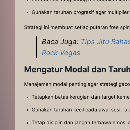
Gunakan taruhan progresif agar multiplier le
Strategi ini membuat setiap putaran free spi
Baca Juga:
Tips Jitu Raha
Rock Vegas
Mengatur Modal dan Taru
Manajemen modal penting agar strategi gacor
Tetapkan batas kerugian dan target kem
Gunakan taruhan kecil pada awal sesi, lalu
Tetap disiplin dan jangan terbawa emosi 