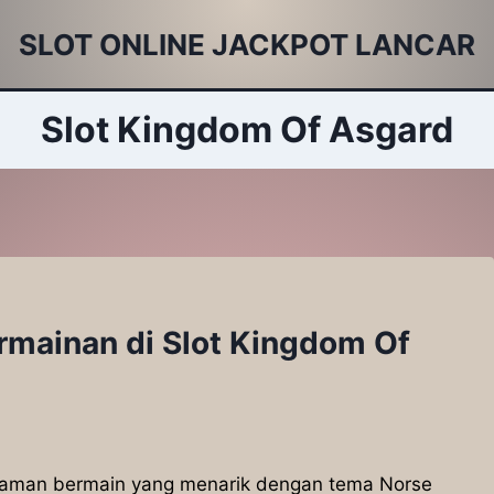
SLOT ONLINE JACKPOT LANCAR
Slot Kingdom Of Asgard
rmainan di Slot Kingdom Of
aman bermain yang menarik dengan tema Norse