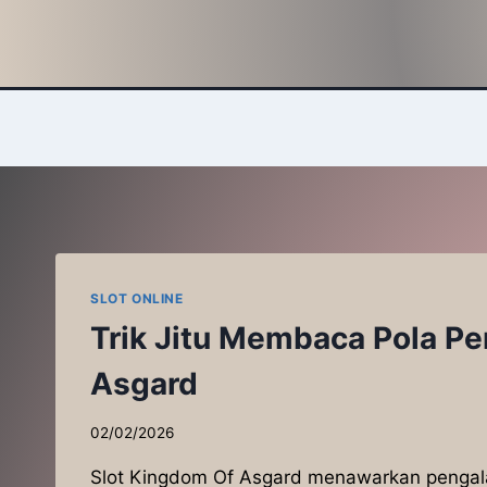
Skip
to
content
SLOT ONLINE
Trik Jitu Membaca Pola Pe
Asgard
02/02/2026
Slot Kingdom Of Asgard menawarkan pengal