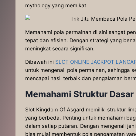
mythology yang memikat.
Memahami pola permainan di sini sangat pen
tepat dan efisien. Dengan strategi yang ben
meningkat secara signifikan.
Dibawah ini
SLOT ONLINE JACKPOT LANCA
untuk mengenali pola permainan, sehingga s
mencapai hasil terbaik dan pengalaman ber
Memahami Struktur Dasar 
Slot Kingdom Of Asgard memiliki struktur l
yang berbeda. Penting untuk memahami bag
dalam setiap putaran. Dengan mengenali jen
bisa mulai membentuk pola pengamatan yang