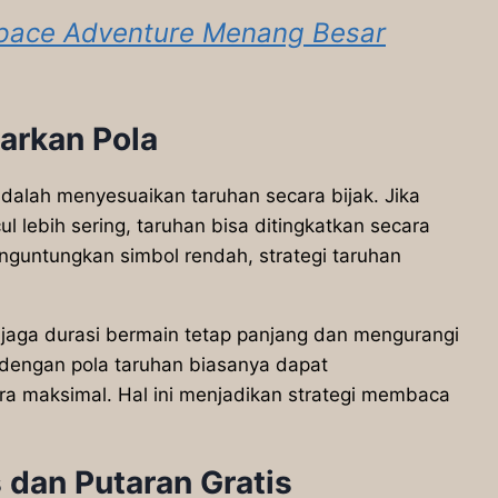
 Space Adventure Menang Besar
arkan Pola
adalah menyesuaikan taruhan secara bijak. Jika
l lebih sering, taruhan bisa ditingkatkan secara
nguntungkan simbol rendah, strategi taruhan
jaga durasi bermain tetap panjang dan mengurangi
n dengan pola taruhan biasanya dapat
maksimal. Hal ini menjadikan strategi membaca
 dan Putaran Gratis