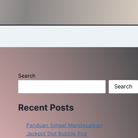
Search
Search
Recent Posts
Panduan Simpel Mendapatkan
Jackpot Slot Bubble Pop