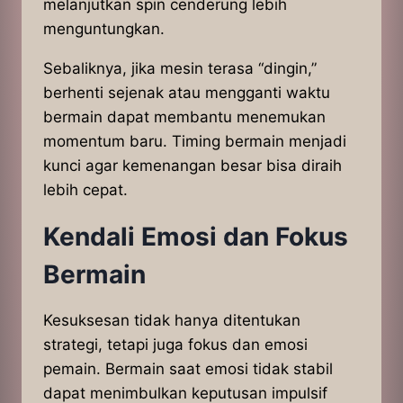
melanjutkan spin cenderung lebih
menguntungkan.
Sebaliknya, jika mesin terasa “dingin,”
berhenti sejenak atau mengganti waktu
bermain dapat membantu menemukan
momentum baru. Timing bermain menjadi
kunci agar kemenangan besar bisa diraih
lebih cepat.
Kendali Emosi dan Fokus
Bermain
Kesuksesan tidak hanya ditentukan
strategi, tetapi juga fokus dan emosi
pemain. Bermain saat emosi tidak stabil
dapat menimbulkan keputusan impulsif