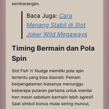
sembarangan.
Baca Juga:
Cara
Menang Stabil di Slot
Joker Wild Megaways
Timing Bermain dan Pola
Spin
Slot Fish ‘n’ Nudge memiliki pola spin
tertentu yang bisa diamati. Pemain
berpengalaman biasanya menunggu
beberapa putaran pertama untuk menilai
tren mesin sebelum bermain lebih agresif.
Saat simbol bonus mulai sering muncul,