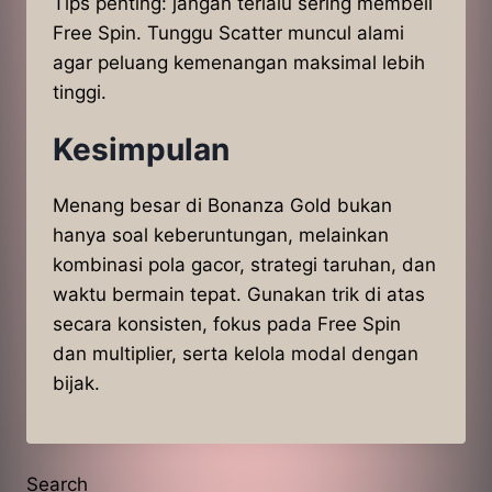
Tips penting: jangan terlalu sering membeli
Free Spin. Tunggu Scatter muncul alami
agar peluang kemenangan maksimal lebih
tinggi.
Kesimpulan
Menang besar di Bonanza Gold bukan
hanya soal keberuntungan, melainkan
kombinasi pola gacor, strategi taruhan, dan
waktu bermain tepat. Gunakan trik di atas
secara konsisten, fokus pada Free Spin
dan multiplier, serta kelola modal dengan
bijak.
Search