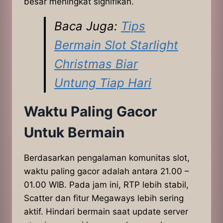
besar meningkat signifikan.
Baca Juga:
Tips
Bermain Slot Starlight
Christmas Biar
Untung Tiap Hari
Waktu Paling Gacor
Untuk Bermain
Berdasarkan pengalaman komunitas slot,
waktu paling gacor adalah antara 21.00 –
01.00 WIB. Pada jam ini, RTP lebih stabil,
Scatter dan fitur Megaways lebih sering
aktif. Hindari bermain saat update server