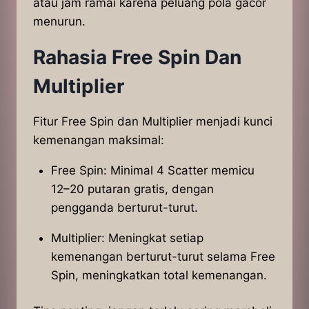
atau jam ramai karena peluang pola gacor
menurun.
Rahasia Free Spin Dan
Multiplier
Fitur Free Spin dan Multiplier menjadi kunci
kemenangan maksimal:
Free Spin: Minimal 4 Scatter memicu
12–20 putaran gratis, dengan
pengganda berturut-turut.
Multiplier: Meningkat setiap
kemenangan berturut-turut selama Free
Spin, meningkatkan total kemenangan.