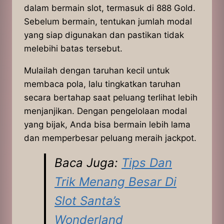
dalam bermain slot, termasuk di 888 Gold.
Sebelum bermain, tentukan jumlah modal
yang siap digunakan dan pastikan tidak
melebihi batas tersebut.
Mulailah dengan taruhan kecil untuk
membaca pola, lalu tingkatkan taruhan
secara bertahap saat peluang terlihat lebih
menjanjikan. Dengan pengelolaan modal
yang bijak, Anda bisa bermain lebih lama
dan memperbesar peluang meraih jackpot.
Baca Juga:
Tips Dan
Trik Menang Besar Di
Slot Santa’s
Wonderland