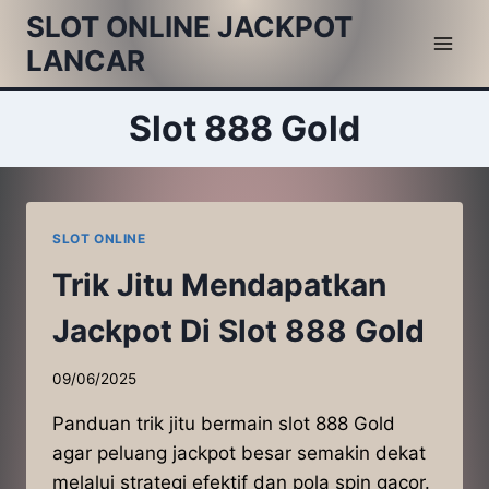
Skip
SLOT ONLINE JACKPOT
to
LANCAR
content
Slot 888 Gold
SLOT ONLINE
Trik Jitu Mendapatkan
Jackpot Di Slot 888 Gold
09/06/2025
Panduan trik jitu bermain slot 888 Gold
agar peluang jackpot besar semakin dekat
melalui strategi efektif dan pola spin gacor.