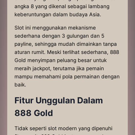
angka 8 yang dikenal sebagai lambang
keberuntungan dalam budaya Asia.
Slot ini menggunakan mekanisme
sederhana dengan 3 gulungan dan 5
payline, sehingga mudah dimainkan tanpa
aturan rumit. Meski terlihat sederhana, 888
Gold menyimpan peluang besar untuk
meraih jackpot, terutama jika pemain
mampu memahami pola permainan dengan
baik.
Fitur Unggulan Dalam
888 Gold
Tidak seperti slot modern yang dipenuhi