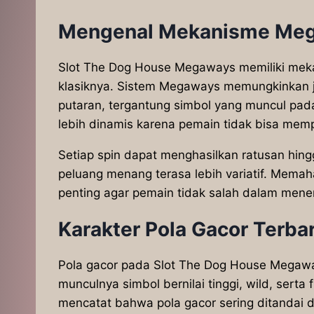
Mengenal Mekanisme Mega
Slot The Dog House Megaways memiliki meka
klasiknya. Sistem Megaways memungkinkan 
putaran, tergantung simbol yang muncul pad
lebih dinamis karena pemain tidak bisa memp
Setiap spin dapat menghasilkan ratusan hin
peluang menang terasa lebih variatif. Mema
penting agar pemain tidak salah dalam menen
Karakter Pola Gacor Terba
Pola gacor pada Slot The Dog House Megawa
munculnya simbol bernilai tinggi, wild, ser
mencatat bahwa pola gacor sering ditandai