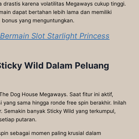
drastis karena volatilitas Megaways cukup tinggi.
main dapat bertahan lebih lama dan memiliki
e bonus yang menguntungkan.
Bermain Slot Starlight Princess
 Sticky Wild Dalam Peluang
 The Dog House Megaways. Saat fitur ini aktif,
i yang sama hingga ronde free spin berakhir. Inilah
. Semakin banyak Sticky Wild yang terkumpul,
setiap putaran.
 spin sebagai momen paling krusial dalam