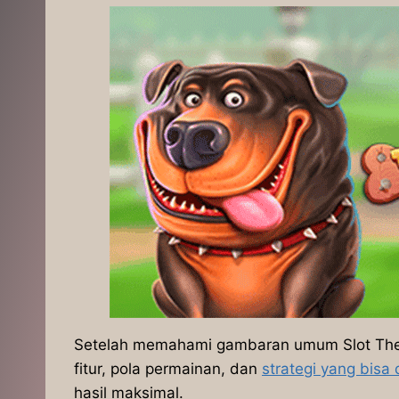
Setelah memahami gambaran umum Slot The D
fitur, pola permainan, dan
strategi yang bisa 
hasil maksimal.