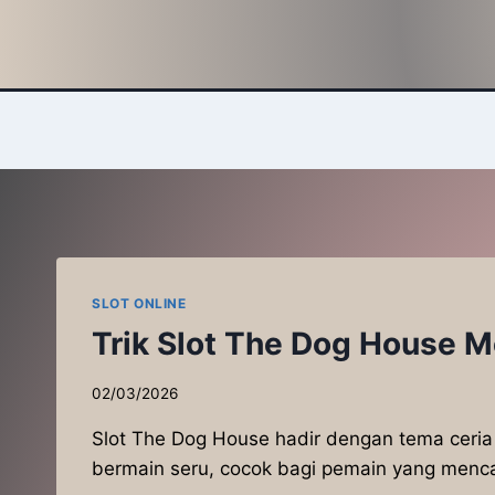
Skip
to
content
SLOT ONLINE
Trik Slot The Dog House 
02/03/2026
Slot The Dog House hadir dengan tema ceria
bermain seru, cocok bagi pemain yang menca