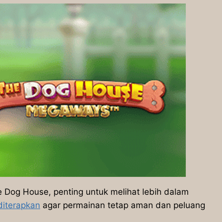
og House, penting untuk melihat lebih dalam
diterapkan
agar permainan tetap aman dan peluang