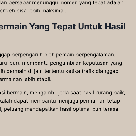
 dan bersabar menunggu momen yang tepat adalah
eroleh bisa lebih maksimal.
rmain Yang Tepat Untuk Hasil
nggap berpengaruh oleh pemain berpengalaman.
rburu-buru membantu pengambilan keputusan yang
ih bermain di jam tertentu ketika trafik dianggap
rmainan lebih stabil.
si bermain, mengambil jeda saat hasil kurang baik,
 kalah dapat membantu menjaga permainan tetap
, peluang mendapatkan hasil optimal pun terasa