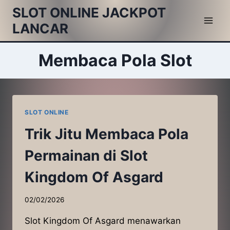
Skip
SLOT ONLINE JACKPOT
to
LANCAR
content
Membaca Pola Slot
SLOT ONLINE
Trik Jitu Membaca Pola
Permainan di Slot
Kingdom Of Asgard
02/02/2026
Slot Kingdom Of Asgard menawarkan