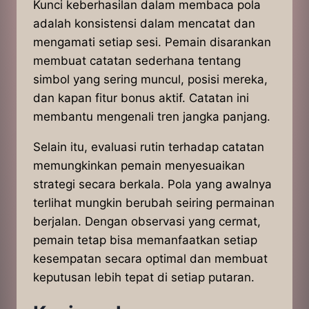
Kunci keberhasilan dalam membaca pola
adalah konsistensi dalam mencatat dan
mengamati setiap sesi. Pemain disarankan
membuat catatan sederhana tentang
simbol yang sering muncul, posisi mereka,
dan kapan fitur bonus aktif. Catatan ini
membantu mengenali tren jangka panjang.
Selain itu, evaluasi rutin terhadap catatan
memungkinkan pemain menyesuaikan
strategi secara berkala. Pola yang awalnya
terlihat mungkin berubah seiring permainan
berjalan. Dengan observasi yang cermat,
pemain tetap bisa memanfaatkan setiap
kesempatan secara optimal dan membuat
keputusan lebih tepat di setiap putaran.