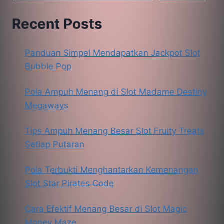
Recent Posts
Panduan Simpel Mendapatkan Jackpot Slot
Bubble Pop
Pola Ampuh Menang di Slot Madame Destiny
Megaways
Tips Ampuh Menang Besar Slot Fruity Treats
Setiap Putaran
Pola Terbukti Menghantarkan Kemenangan
Slot Star Pirates Code
Cara Efektif Menang Besar di Slot Magic
Money Maze