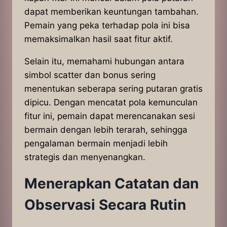
dapat memberikan keuntungan tambahan.
Pemain yang peka terhadap pola ini bisa
memaksimalkan hasil saat fitur aktif.
Selain itu, memahami hubungan antara
simbol scatter dan bonus sering
menentukan seberapa sering putaran gratis
dipicu. Dengan mencatat pola kemunculan
fitur ini, pemain dapat merencanakan sesi
bermain dengan lebih terarah, sehingga
pengalaman bermain menjadi lebih
strategis dan menyenangkan.
Menerapkan Catatan dan
Observasi Secara Rutin