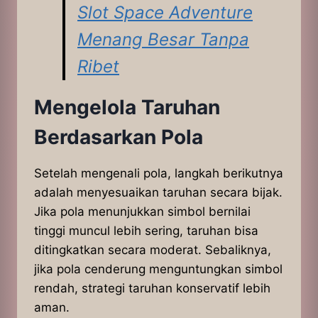
Slot Space Adventure
Menang Besar Tanpa
Ribet
Mengelola Taruhan
Berdasarkan Pola
Setelah mengenali pola, langkah berikutnya
adalah menyesuaikan taruhan secara bijak.
Jika pola menunjukkan simbol bernilai
tinggi muncul lebih sering, taruhan bisa
ditingkatkan secara moderat. Sebaliknya,
jika pola cenderung menguntungkan simbol
rendah, strategi taruhan konservatif lebih
aman.