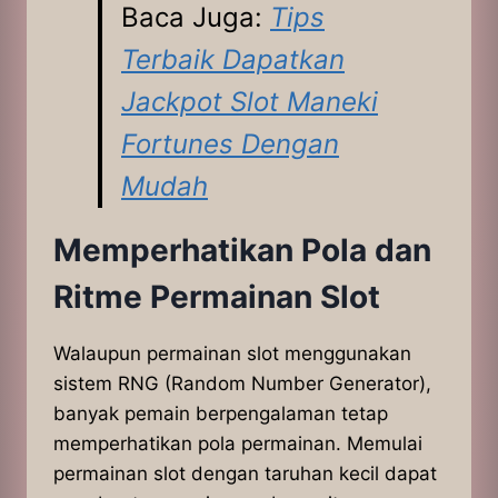
Baca Juga:
Tips
Terbaik Dapatkan
Jackpot Slot Maneki
Fortunes Dengan
Mudah
Memperhatikan Pola dan
Ritme Permainan Slot
Walaupun permainan slot menggunakan
sistem RNG (Random Number Generator),
banyak pemain berpengalaman tetap
memperhatikan pola permainan. Memulai
permainan slot dengan taruhan kecil dapat