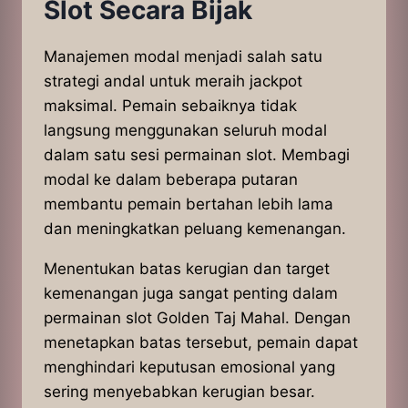
Slot Secara Bijak
Manajemen modal menjadi salah satu
strategi andal untuk meraih jackpot
maksimal. Pemain sebaiknya tidak
langsung menggunakan seluruh modal
dalam satu sesi permainan slot. Membagi
modal ke dalam beberapa putaran
membantu pemain bertahan lebih lama
dan meningkatkan peluang kemenangan.
Menentukan batas kerugian dan target
kemenangan juga sangat penting dalam
permainan slot Golden Taj Mahal. Dengan
menetapkan batas tersebut, pemain dapat
menghindari keputusan emosional yang
sering menyebabkan kerugian besar.