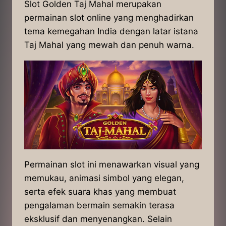
Slot Golden Taj Mahal merupakan
permainan slot online yang menghadirkan
tema kemegahan India dengan latar istana
Taj Mahal yang mewah dan penuh warna.
Permainan slot ini menawarkan visual yang
memukau, animasi simbol yang elegan,
serta efek suara khas yang membuat
pengalaman bermain semakin terasa
eksklusif dan menyenangkan. Selain