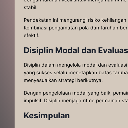
stabil.
Pendekatan ini mengurangi risiko kehilangan
Kombinasi pengamatan pola dan taruhan ber
efektif.
Disiplin Modal dan Evaluas
Disiplin dalam mengelola modal dan evaluasi
yang sukses selalu menetapkan batas taruhan
menyesuaikan strategi berikutnya.
Dengan pengelolaan modal yang baik, pemai
impulsif. Disiplin menjaga ritme permainan st
Kesimpulan