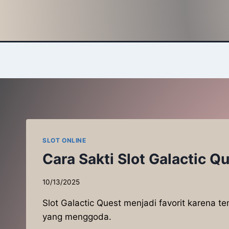
Skip
to
content
SLOT ONLINE
Cara Sakti Slot Galactic Q
10/13/2025
Slot Galactic Quest menjadi favorit karena t
yang menggoda.