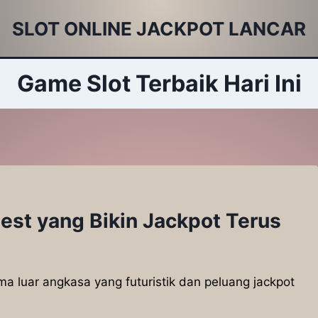
SLOT ONLINE JACKPOT LANCAR
Game Slot Terbaik Hari Ini
uest yang Bikin Jackpot Terus
ema luar angkasa yang futuristik dan peluang jackpot