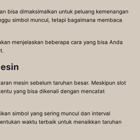
ran bisa dimaksimalkan untuk peluang kemenangan
enunggu simbol muncul, tetapi bagaimana membaca
kan menjelaskan beberapa cara yang bisa Anda
t.
esin
aran mesin sebelum taruhan besar. Meskipun slot
ertentu yang bisa dikenali dengan mencatat
an simbol yang sering muncul dan interval
entukan waktu terbaik untuk menaikkan taruhan