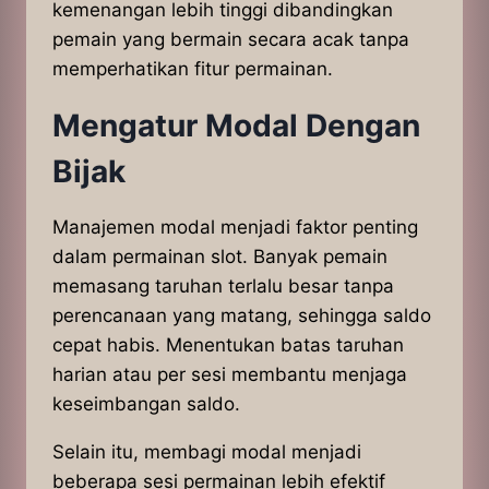
kemenangan lebih tinggi dibandingkan
pemain yang bermain secara acak tanpa
memperhatikan fitur permainan.
Mengatur Modal Dengan
Bijak
Manajemen modal menjadi faktor penting
dalam permainan slot. Banyak pemain
memasang taruhan terlalu besar tanpa
perencanaan yang matang, sehingga saldo
cepat habis. Menentukan batas taruhan
harian atau per sesi membantu menjaga
keseimbangan saldo.
Selain itu, membagi modal menjadi
beberapa sesi permainan lebih efektif