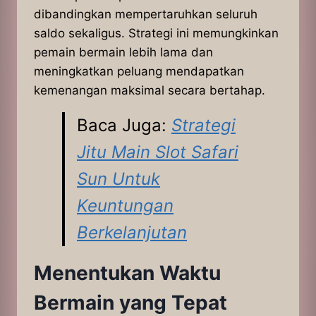
dibandingkan mempertaruhkan seluruh
saldo sekaligus. Strategi ini memungkinkan
pemain bermain lebih lama dan
meningkatkan peluang mendapatkan
kemenangan maksimal secara bertahap.
Baca Juga:
Strategi
Jitu Main Slot Safari
Sun Untuk
Keuntungan
Berkelanjutan
Menentukan Waktu
Bermain yang Tepat