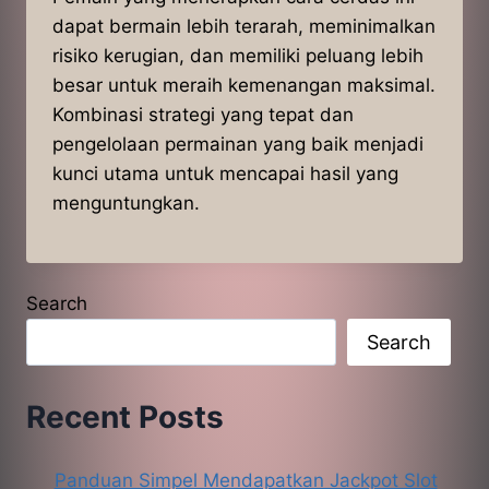
dapat bermain lebih terarah, meminimalkan
risiko kerugian, dan memiliki peluang lebih
besar untuk meraih kemenangan maksimal.
Kombinasi strategi yang tepat dan
pengelolaan permainan yang baik menjadi
kunci utama untuk mencapai hasil yang
menguntungkan.
Search
Search
Recent Posts
Panduan Simpel Mendapatkan Jackpot Slot